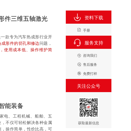
热成形件三维五轴激光
资料下载
手册

割机是一款专为汽车热成形行业开
服务支持
热成形件的切孔和修边
问题，
，使用成本低、操作维护简
咨询我们

售后服务

免费打样

关注公众号
智能装备
家电、⼯程机械、船舶、五
业，不仅可轻松解决各种金属
获取最新信息
割，操作简单，性价比高，可