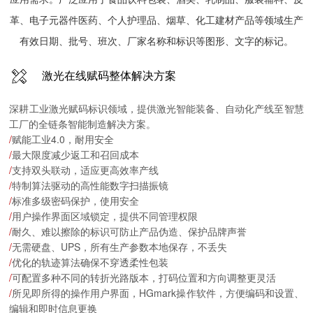
革、电子元器件医药、个人护理品、烟草、化工建材产品等领域生产
有效日期、批号、班次、厂家名称和标识等图形、文字的标记。
激光在线赋码整体解决方案
深耕工业激光赋码标识领域，提供激光智能装备、自动化产线至智慧
工厂的全链条智能制造解决方案。
/
赋能工业4.0，耐用安全
/
最大限度减少返工和召回成本
/
支持双头联动，适应更高效率产线
/
特制算法驱动的高性能数字扫描振镜
/
标准多级密码保护，使用安全
/
用户操作界面区域锁定，提供不同管理权限
/
耐久、难以擦除的标识可防止产品伪造、保护品牌声誉
/
无需硬盘、UPS，所有生产参数本地保存，不丢失
/
优化的轨迹算法确保不穿透柔性包装
/
可配置多种不同的转折光路版本，打码位置和方向调整更灵活
/
所见即所得的操作用户界面，HGmark操作软件，方便编码和设置、
编辑和即时信息更换