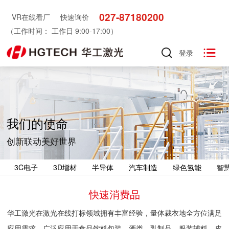
027-87180200
VR在线看厂
快速询价
（工作时间： 工作日 9:00-17:00）

登录
我们的使命
创新联动美好世界
3C电子
3D增材
半导体
汽车制造
绿色氢能
智
快速消费品
华工激光在激光在线打标领域拥有丰富经验，量体裁衣地全方位满足
应用需求。广泛应用于食品饮料包装、酒类、乳制品、服装辅料、皮