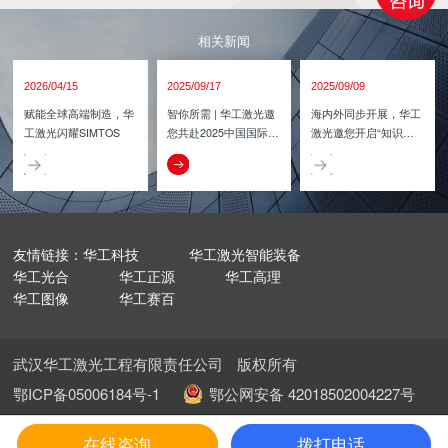
相关新闻
2026/04/15
2025/09/17
2025/09/09
赋能全球高端制造，华
智你所需 | 华工激光邀
海内外同步开展，华工
工激光闪耀SIMTOS
您共赴2025中国国际工
激光邀您开启“知识
业博览会
型”九月！
友情链接：华工科技
华工激光智能装备
华工光合
华工正源
华工高理
华工图像
华工赛百
武汉华工激光工程有限责任公司
版权所有
鄂ICP备05006184号-1
鄂公网安备 42018502004227号
首页
拨打电话
在线咨询
在线咨询
拨打电话